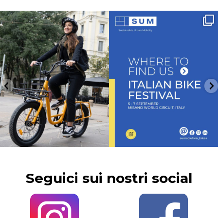
Funzione booster, design compatto e
Venite a trovarci allo stand J16 a Italian
portapacchi
...
Bike
...
10
0
5
0
Seguici sui nostri social