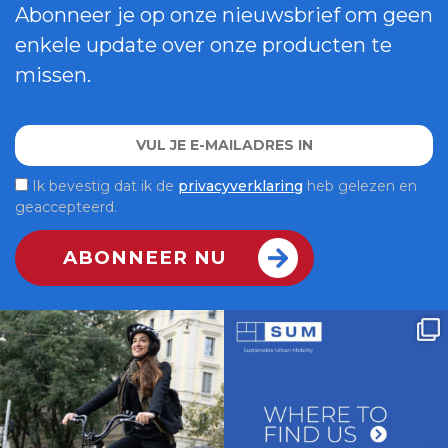
Abonneer je op onze nieuwsbrief om geen
enkele update over onze producten te
missen.
Ik bevestig dat ik de
privacyverklaring
heb gelezen en
geaccepteerd.
Funzione booster, design compatto e
Venite a trovarci allo stand J16 a Italian
portapacchi
...
Bike
...
10
0
5
0