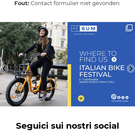
Fout:
Contact formulier niet gevonden.
Funzione booster, design compatto e
Venite a trovarci allo stand J16 a Italian
portapacchi
...
Bike
...
10
0
5
0
Seguici sui nostri social