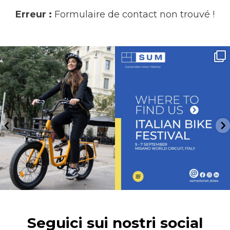
Erreur :
Formulaire de contact non trouvé !
Funzione booster, design compatto e
Venite a trovarci allo stand J16 a Italian
portapacchi
...
Bike
...
10
0
5
0
Seguici sui nostri social